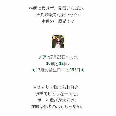
持病
に負けず、元気いっぱい。
天真爛漫で可愛いヤツ♪
永遠の一歳児！？
ノア
は7月25日生まれ
16
歳と
12
日♪
★
17歳の誕生日まで
353
日
★
甘えん坊で撫でられ好き。
慎重でビビリな一面も。
ボール遊びが大好き。
趣味は他犬のおもちゃ集め。