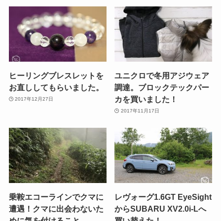
ヒーリングブレスレットを
ユニクロで冬用アジウェア
お直ししてもらいました。
調達。ブロックテックパー
カを買いました！
2017年12月27日
2017年11月17日
乗鞍エコーラインでクマに
レヴォーグ1.6GT EyeSight
遭遇！クマに出会わないた
からSUBARU XV2.0i-Lへ
めに気を付けること。
買い替えた！