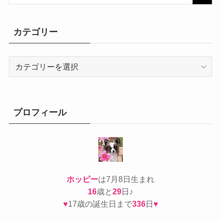
カテゴリー
カ
テ
ゴ
リ
ー
プロフィール
ホッピー
は7月8日生まれ
16
歳と
29
日♪
♥
17歳の誕生日まで
336
日
♥