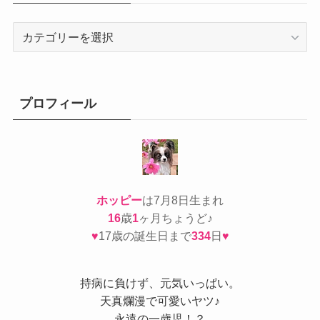
カ
テ
ゴ
リ
ー
プロフィール
ホッピー
は7月8日生まれ
16
歳
1
ヶ月ちょうど♪
♥
17歳の誕生日まで
334
日
♥
持病
に負けず、元気いっぱい。
天真爛漫で可愛いヤツ♪
永遠の一歳児！？