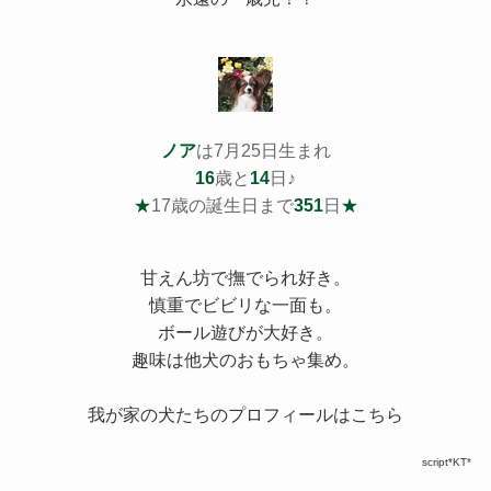
ノア
は7月25日生まれ
16
歳と
14
日♪
★
17歳の誕生日まで
351
日
★
甘えん坊で撫でられ好き。
慎重でビビリな一面も。
ボール遊びが大好き。
趣味は他犬のおもちゃ集め。
我が家の犬たちのプロフィールはこちら
script*KT*