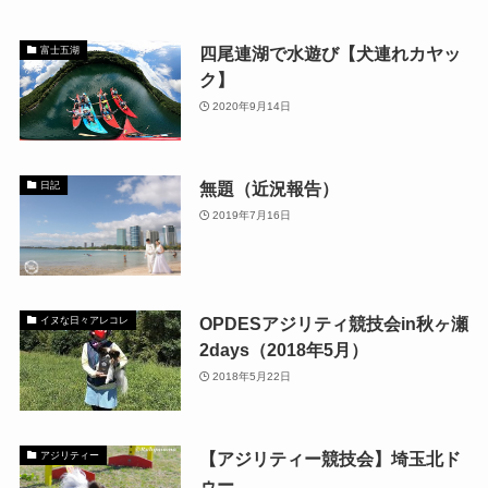
四尾連湖で水遊び【犬連れカヤッ
富士五湖
ク】
2020年9月14日
無題（近況報告）
日記
2019年7月16日
OPDESアジリティ競技会in秋ヶ瀬
イヌな日々アレコレ
2days（2018年5月）
2018年5月22日
【アジリティー競技会】埼玉北ド
アジリティー
ゥー