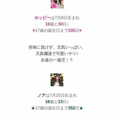
ホッピー
は7月8日生まれ
16
歳と
30
日♪
♥
17歳の誕生日まで
335
日
♥
持病
に負けず、元気いっぱい。
天真爛漫で可愛いヤツ♪
永遠の一歳児！？
ノア
は7月25日生まれ
16
歳と
13
日♪
★
17歳の誕生日まで
352
日
★