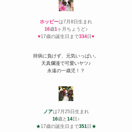
ホッピー
は7月8日生まれ
16
歳
1
ヶ月ちょうど♪
♥
17歳の誕生日まで
334
日
♥
持病
に負けず、元気いっぱい。
天真爛漫で可愛いヤツ♪
永遠の一歳児！？
ノア
は7月25日生まれ
16
歳と
14
日♪
★
17歳の誕生日まで
351
日
★