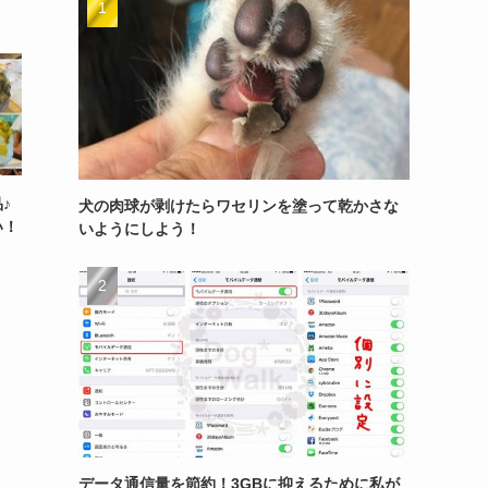
♪
犬の肉球が剥けたらワセリンを塗って乾かさな
い！
いようにしよう！
データ通信量を節約！3GBに抑えるために私が