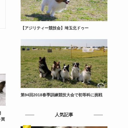
【アジリティー競技会】埼玉北ドゥー
第94回2018春季訓練競技大会で初等科に挑戦
調
人気記事
を買