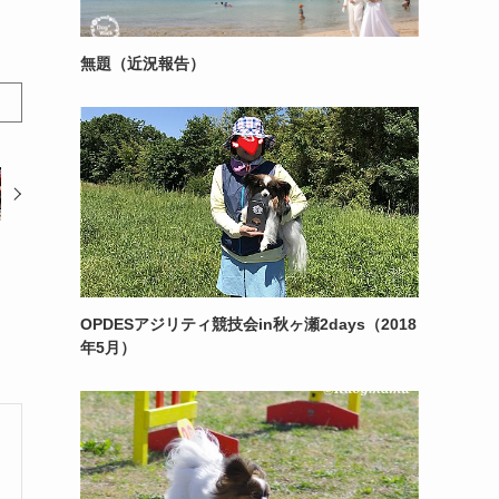
無題（近況報告）
OPDESアジリティ競技会in秋ヶ瀬2days（2018
年5月）