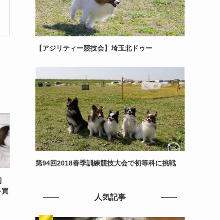
【アジリティー競技会】埼玉北ドゥー
第94回2018春季訓練競技大会で初等科に挑戦
調
を買
人気記事