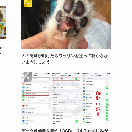
♪
い！
犬の肉球が剥けたらワセリンを塗って乾かさな
いようにしよう！
データ通信量を節約！3GBに抑えるために私が