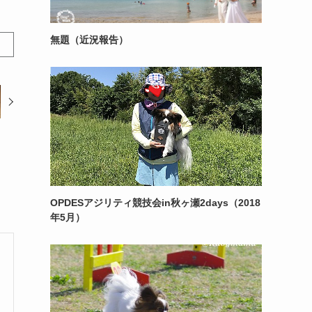
無題（近況報告）
OPDESアジリティ競技会in秋ヶ瀬2days（2018
年5月）