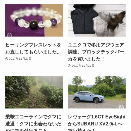
ヒーリングブレスレットを
ユニクロで冬用アジウェア
お直ししてもらいました。
調達。ブロックテックパー
カを買いました！
2017年12月27日
2017年11月17日
乗鞍エコーラインでクマに
レヴォーグ1.6GT EyeSight
遭遇！クマに出会わないた
からSUBARU XV2.0i-Lへ
めに気を付けること。
買い替えた！