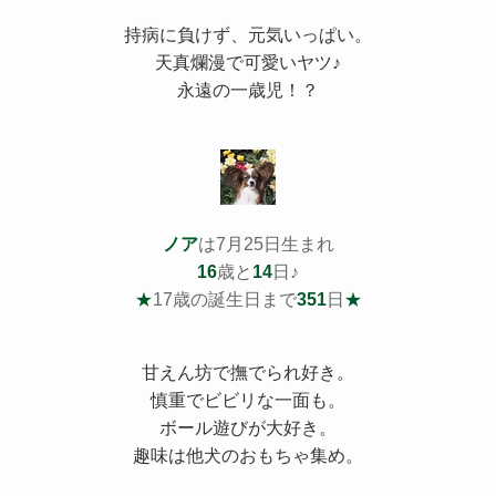
持病
に負けず、元気いっぱい。
天真爛漫で可愛いヤツ♪
永遠の一歳児！？
ノア
は7月25日生まれ
16
歳と
14
日♪
★
17歳の誕生日まで
351
日
★
甘えん坊で撫でられ好き。
慎重でビビリな一面も。
ボール遊びが大好き。
趣味は他犬のおもちゃ集め。