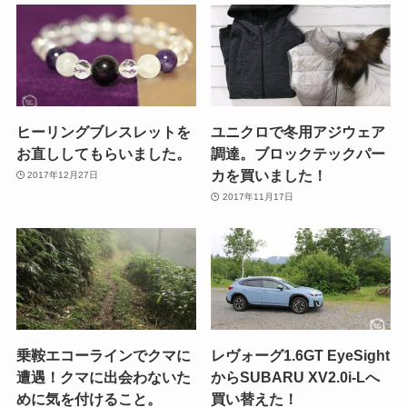
ヒーリングブレスレットを
ユニクロで冬用アジウェア
お直ししてもらいました。
調達。ブロックテックパー
カを買いました！
2017年12月27日
2017年11月17日
乗鞍エコーラインでクマに
レヴォーグ1.6GT EyeSight
遭遇！クマに出会わないた
からSUBARU XV2.0i-Lへ
めに気を付けること。
買い替えた！