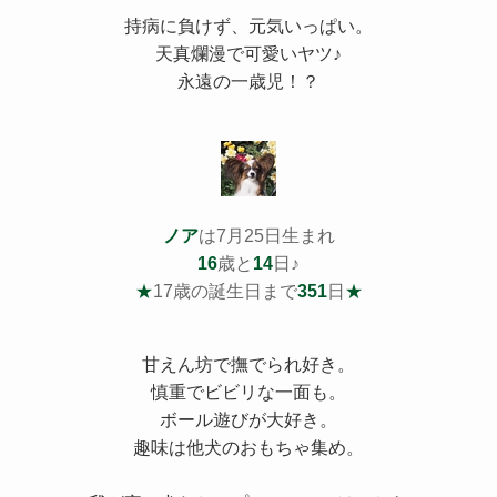
持病
に負けず、元気いっぱい。
天真爛漫で可愛いヤツ♪
永遠の一歳児！？
ノア
は7月25日生まれ
16
歳と
14
日♪
★
17歳の誕生日まで
351
日
★
甘えん坊で撫でられ好き。
慎重でビビリな一面も。
ボール遊びが大好き。
趣味は他犬のおもちゃ集め。