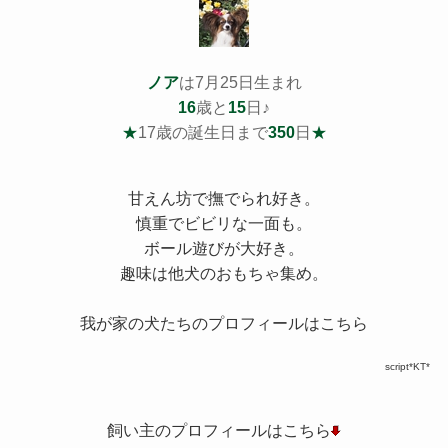
ノア
は7月25日生まれ
16
歳と
15
日♪
★
17歳の誕生日まで
350
日
★
甘えん坊で撫でられ好き。
慎重でビビリな一面も。
ボール遊びが大好き。
趣味は他犬のおもちゃ集め。
我が家の犬たちのプロフィールはこちら
script*KT*
飼い主のプロフィールはこちら