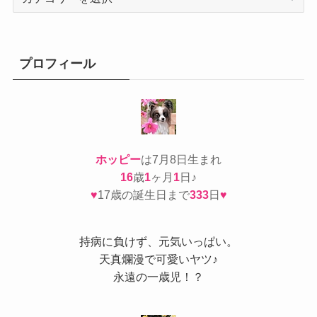
テ
ゴ
リ
ー
プロフィール
ホッピー
は7月8日生まれ
16
歳
1
ヶ月
1
日♪
♥
17歳の誕生日まで
333
日
♥
持病
に負けず、元気いっぱい。
天真爛漫で可愛いヤツ♪
永遠の一歳児！？