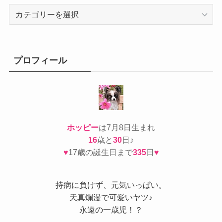
カ
テ
ゴ
リ
ー
プロフィール
ホッピー
は7月8日生まれ
16
歳と
30
日♪
♥
17歳の誕生日まで
335
日
♥
持病
に負けず、元気いっぱい。
天真爛漫で可愛いヤツ♪
永遠の一歳児！？