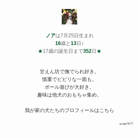
ノア
は7月25日生まれ
16
歳と
13
日♪
★
17歳の誕生日まで
352
日
★
甘えん坊で撫でられ好き。
慎重でビビリな一面も。
ボール遊びが大好き。
趣味は他犬のおもちゃ集め。
我が家の犬たちのプロフィールはこちら
script*KT*