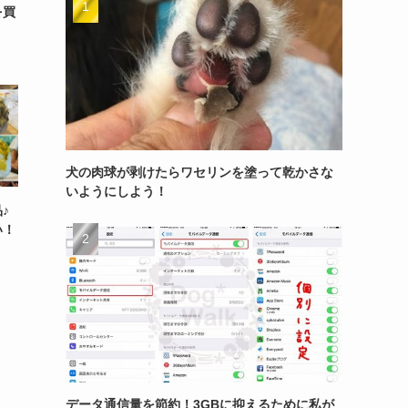
を買
犬の肉球が剥けたらワセリンを塗って乾かさな
いようにしよう！
♪
い！
データ通信量を節約！3GBに抑えるために私が