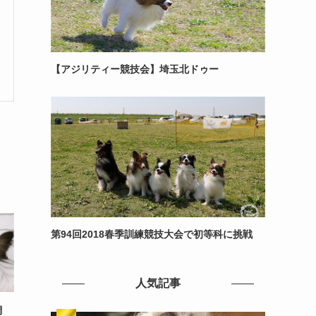
【アジリティー競技会】埼玉北ドゥー
第94回2018春季訓練競技大会で初等科に挑戦
人気記事
調