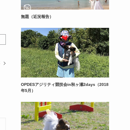
無題（近況報告）
腰
OPDESアジリティ競技会in秋ヶ瀬2days（2018
年5月）