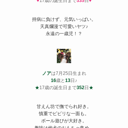
♥
17歳の誕生日まで
335
日
♥
持病
に負けず、元気いっぱい。
天真爛漫で可愛いヤツ♪
永遠の一歳児！？
ノア
は7月25日生まれ
16
歳と
13
日♪
★
17歳の誕生日まで
352
日
★
甘えん坊で撫でられ好き。
慎重でビビリな一面も。
ボール遊びが大好き。
趣味は他犬のおもちゃ集め。