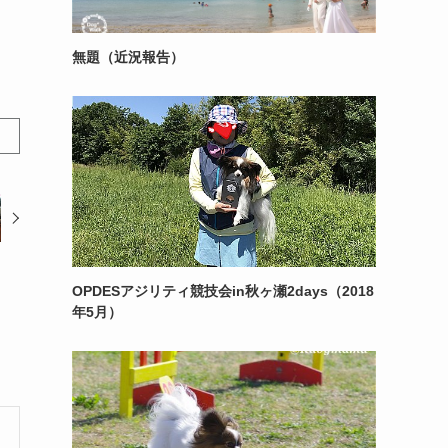
無題（近況報告）
OPDESアジリティ競技会in秋ヶ瀬2days（2018
年5月）