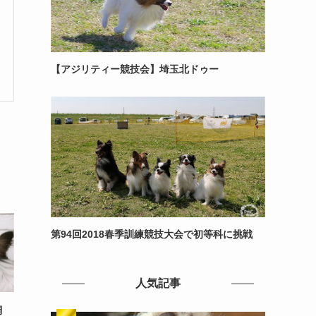
【アジリティー競技会】埼玉北ドゥー
第94回2018春季訓練競技大会で初等科に挑戦
人気記事
調