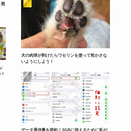
を買
犬の肉球が剥けたらワセリンを塗って乾かさな
いようにしよう！
♪
い！
データ通信量を節約！3GBに抑えるために私が