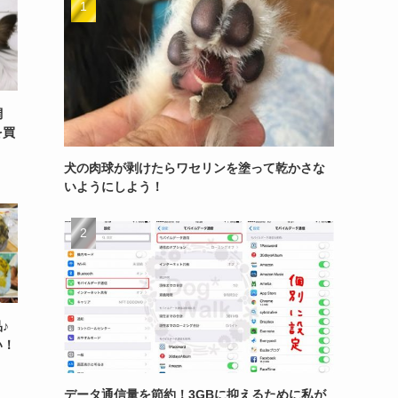
調
を買
犬の肉球が剥けたらワセリンを塗って乾かさな
いようにしよう！
♪
い！
データ通信量を節約！3GBに抑えるために私が