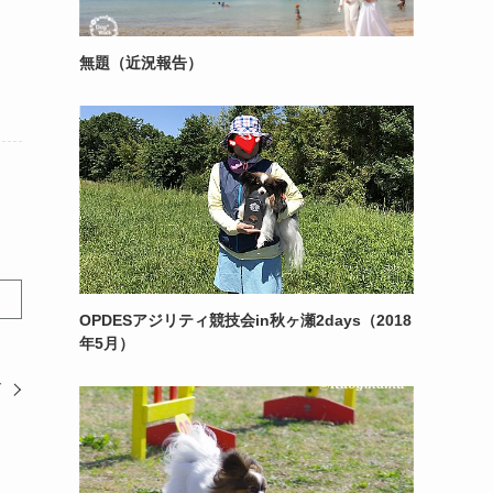
無題（近況報告）
OPDESアジリティ競技会in秋ヶ瀬2days（2018
年5月）
ば