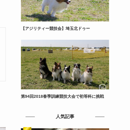
【アジリティー競技会】埼玉北ドゥー
第94回2018春季訓練競技大会で初等科に挑戦
人気記事