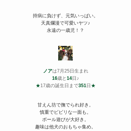
持病
に負けず、元気いっぱい。
天真爛漫で可愛いヤツ♪
永遠の一歳児！？
ノア
は7月25日生まれ
16
歳と
14
日♪
★
17歳の誕生日まで
351
日
★
甘えん坊で撫でられ好き。
慎重でビビリな一面も。
ボール遊びが大好き。
趣味は他犬のおもちゃ集め。