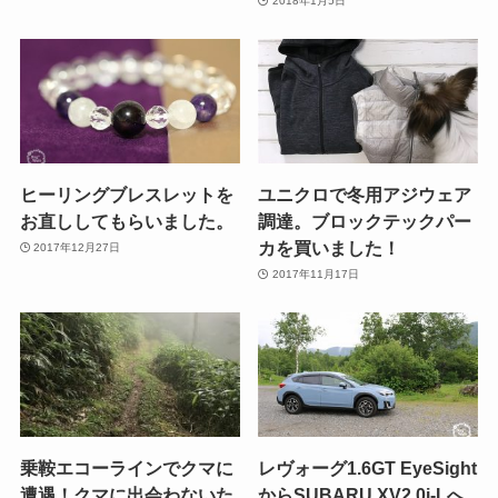
2018年1月5日
ヒーリングブレスレットを
ユニクロで冬用アジウェア
お直ししてもらいました。
調達。ブロックテックパー
カを買いました！
2017年12月27日
2017年11月17日
乗鞍エコーラインでクマに
レヴォーグ1.6GT EyeSight
遭遇！クマに出会わないた
からSUBARU XV2.0i-Lへ