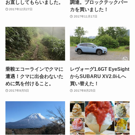
お直ししてもらいました。
調達。ブロックテックパー
カを買いました！
2017年12月27日
2017年11月17日
乗鞍エコーラインでクマに
レヴォーグ1.6GT EyeSight
遭遇！クマに出会わないた
からSUBARU XV2.0i-Lへ
めに気を付けること。
買い替えた！
2017年9月5日
2017年8月25日