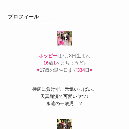
ゴ
リ
ー
プロフィール
ホッピー
は7月8日生まれ
16
歳
1
ヶ月ちょうど♪
♥
17歳の誕生日まで
334
日
♥
持病
に負けず、元気いっぱい。
天真爛漫で可愛いヤツ♪
永遠の一歳児！？