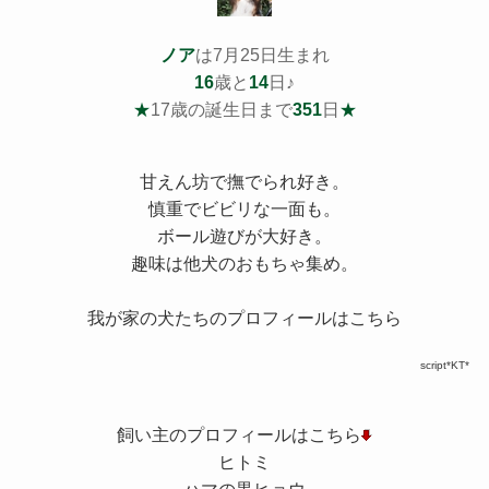
ノア
は7月25日生まれ
16
歳と
14
日♪
★
17歳の誕生日まで
351
日
★
甘えん坊で撫でられ好き。
慎重でビビリな一面も。
ボール遊びが大好き。
趣味は他犬のおもちゃ集め。
我が家の犬たちのプロフィールはこちら
script*KT*
飼い主のプロフィールはこちら
ヒトミ