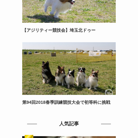
【アジリティー競技会】埼玉北ドゥー
第94回2018春季訓練競技大会で初等科に挑戦
人気記事