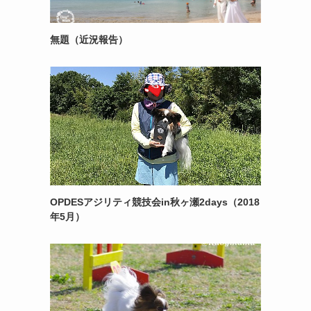
無題（近況報告）
OPDESアジリティ競技会in秋ヶ瀬2days（2018
年5月）