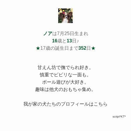
ノア
は7月25日生まれ
16
歳と
13
日♪
★
17歳の誕生日まで
352
日
★
甘えん坊で撫でられ好き。
慎重でビビリな一面も。
ボール遊びが大好き。
趣味は他犬のおもちゃ集め。
我が家の犬たちのプロフィールはこちら
script*KT*