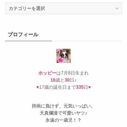
カ
テ
ゴ
リ
ー
プロフィール
ホッピー
は7月8日生まれ
16
歳と
30
日♪
♥
17歳の誕生日まで
335
日
♥
持病
に負けず、元気いっぱい。
天真爛漫で可愛いヤツ♪
永遠の一歳児！？