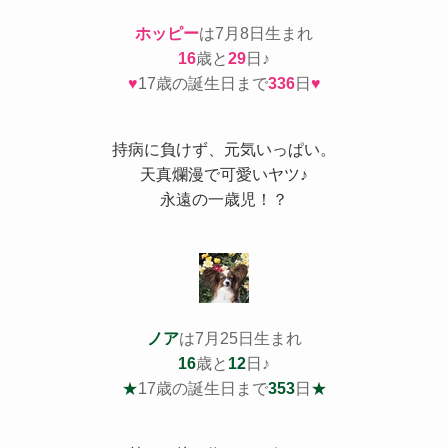
ホッピー
は7月8日生まれ
16
歳と
29
日♪
♥
17歳の誕生日まで
336
日
♥
持病
に負けず、元気いっぱい。
天真爛漫で可愛いヤツ♪
永遠の一歳児！？
ノア
は7月25日生まれ
16
歳と
12
日♪
★
17歳の誕生日まで
353
日
★