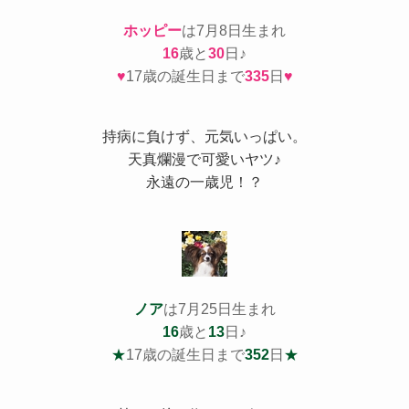
ホッピー
は7月8日生まれ
16
歳と
30
日♪
♥
17歳の誕生日まで
335
日
♥
持病
に負けず、元気いっぱい。
天真爛漫で可愛いヤツ♪
永遠の一歳児！？
ノア
は7月25日生まれ
16
歳と
13
日♪
★
17歳の誕生日まで
352
日
★