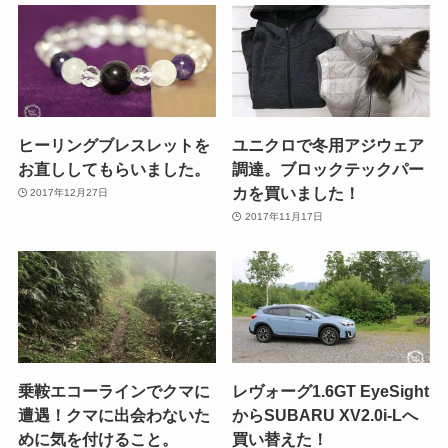
ヒーリングブレスレットを
ユニクロで冬用アジウェア
お直ししてもらいました。
調達。ブロックテックパー
カを買いました！
2017年12月27日
2017年11月17日
乗鞍エコーラインでクマに
レヴォーグ1.6GT EyeSight
遭遇！クマに出会わないた
からSUBARU XV2.0i-Lへ
めに気を付けること。
買い替えた！