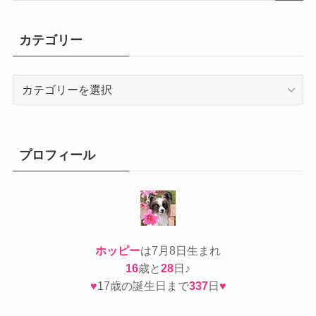
カテゴリー
カ
テ
ゴ
リ
ー
プロフィール
ホッピー
は7月8日生まれ
16
歳と
28
日♪
♥
17歳の誕生日まで
337
日
♥