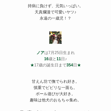
持病
に負けず、元気いっぱい。
天真爛漫で可愛いヤツ♪
永遠の一歳児！？
ノア
は7月25日生まれ
16
歳と
11
日♪
★
17歳の誕生日まで
354
日
★
甘えん坊で撫でられ好き。
慎重でビビリな一面も。
ボール遊びが大好き。
趣味は他犬のおもちゃ集め。