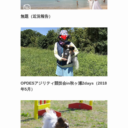
無題（近況報告）
OPDESアジリティ競技会in秋ヶ瀬2days（2018
年5月）