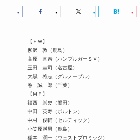
【ＦＷ】
柳沢 敦（鹿島）
高原 直泰（ハンブルガーＳＶ）
玉田 圭司（名古屋）
大黒 将志（グルノーブル）
巻 誠一郎（千葉）
【ＭＦ】
福西 崇史（磐田）
中田 英寿（ボルトン）
中村 俊輔（セルティック）
小笠原満男（鹿島）
稲本 潤一（ウェストブロミッジ）