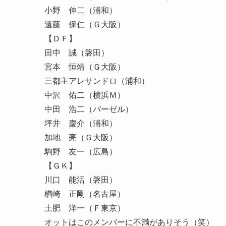
小野 伸二（浦和）
遠藤 保仁（Ｇ大阪）
【ＤＦ】
田中 誠（磐田）
宮本 恒靖（Ｇ大阪）
三都主アレサンドロ（浦和）
中沢 佑二（横浜Ｍ）
中田 浩二（バーゼル）
坪井 慶介（浦和）
加地 亮（Ｇ大阪）
駒野 友一（広島）
【ＧＫ】
川口 能活（磐田）
楢崎 正剛（名古屋）
土肥 洋一（Ｆ東京）
オットはこのメンバーに不満がありそう（笑）