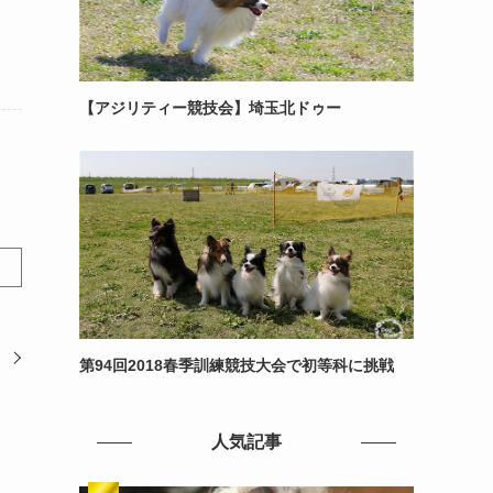
【アジリティー競技会】埼玉北ドゥー
！
第94回2018春季訓練競技大会で初等科に挑戦
人気記事