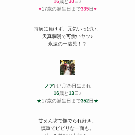
16
歳と
30
日♪
♥
17歳の誕生日まで
335
日
♥
持病
に負けず、元気いっぱい。
天真爛漫で可愛いヤツ♪
永遠の一歳児！？
ノア
は7月25日生まれ
16
歳と
13
日♪
★
17歳の誕生日まで
352
日
★
甘えん坊で撫でられ好き。
慎重でビビリな一面も。