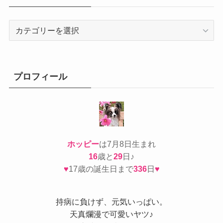
カ
テ
ゴ
リ
ー
プロフィール
ホッピー
は7月8日生まれ
16
歳と
29
日♪
♥
17歳の誕生日まで
336
日
♥
持病
に負けず、元気いっぱい。
天真爛漫で可愛いヤツ♪