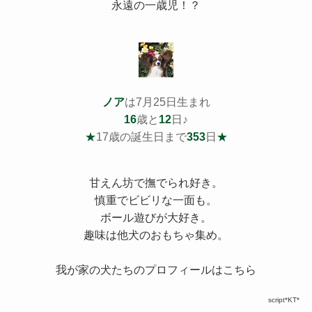
永遠の一歳児！？
ノア
は7月25日生まれ
16
歳と
12
日♪
★
17歳の誕生日まで
353
日
★
甘えん坊で撫でられ好き。
慎重でビビリな一面も。
ボール遊びが大好き。
趣味は他犬のおもちゃ集め。
我が家の犬たちのプロフィールはこちら
script*KT*