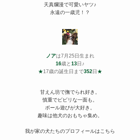
天真爛漫で可愛いヤツ♪
永遠の一歳児！？
ノア
は7月25日生まれ
16
歳と
13
日♪
★
17歳の誕生日まで
352
日
★
甘えん坊で撫でられ好き。
慎重でビビリな一面も。
ボール遊びが大好き。
趣味は他犬のおもちゃ集め。
我が家の犬たちのプロフィールはこちら