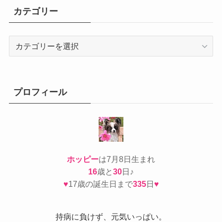
カテゴリー
カ
テ
ゴ
リ
ー
プロフィール
ホッピー
は7月8日生まれ
16
歳と
30
日♪
♥
17歳の誕生日まで
335
日
♥
持病
に負けず、元気いっぱい。