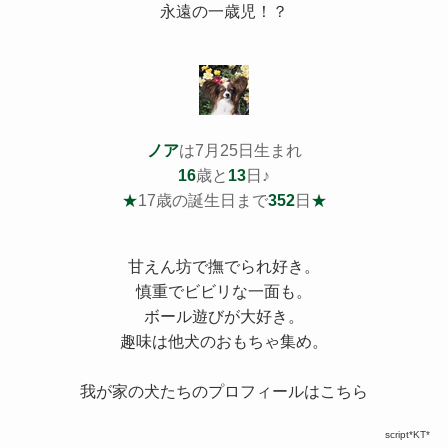
永遠の一歳児！？
ノア
は7月25日生まれ
16
歳と
13
日♪
★
17歳の誕生日まで
352
日
★
甘えん坊で撫でられ好き。
慎重でビビリな一面も。
ボール遊びが大好き。
趣味は他犬のおもちゃ集め。
我が家の犬たちのプロフィールはこちら
script*KT*