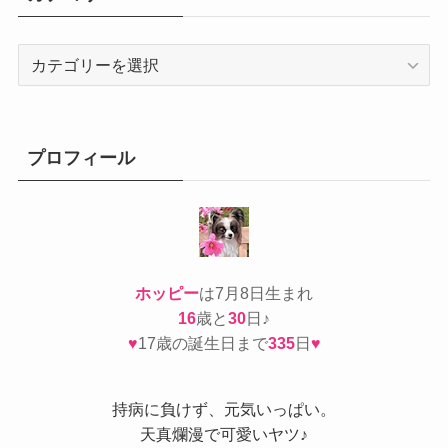
カ
テ
ゴ
リ
ー
プロフィール
ホッピー
は7月8日生まれ
16
歳と
30
日♪
♥
17歳の誕生日まで
335
日
♥
持病
に負けず、元気いっぱい。
天真爛漫で可愛いヤツ♪