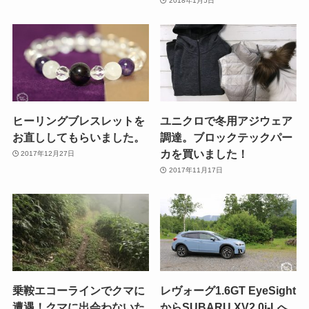
2018年1月5日
ヒーリングブレスレットを
ユニクロで冬用アジウェア
お直ししてもらいました。
調達。ブロックテックパー
カを買いました！
2017年12月27日
2017年11月17日
乗鞍エコーラインでクマに
レヴォーグ1.6GT EyeSight
遭遇！クマに出会わないた
からSUBARU XV2.0i-Lへ