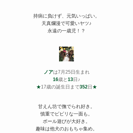
持病
に負けず、元気いっぱい。
天真爛漫で可愛いヤツ♪
永遠の一歳児！？
ノア
は7月25日生まれ
16
歳と
13
日♪
★
17歳の誕生日まで
352
日
★
甘えん坊で撫でられ好き。
慎重でビビリな一面も。
ボール遊びが大好き。
趣味は他犬のおもちゃ集め。