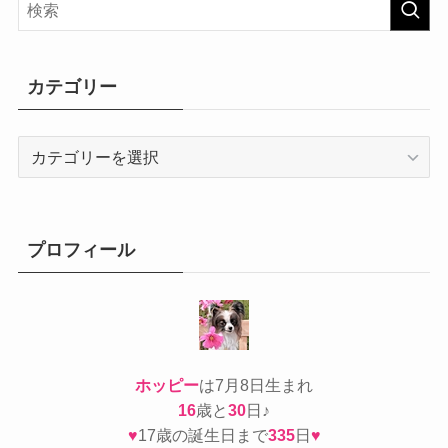
カテゴリー
カ
テ
ゴ
リ
ー
プロフィール
ホッピー
は7月8日生まれ
16
歳と
30
日♪
♥
17歳の誕生日まで
335
日
♥