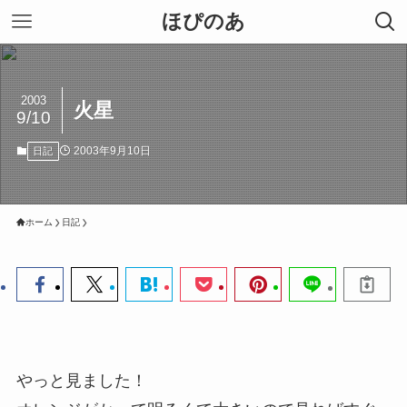
ほぴのあ
2003
火星
9/10
2003年9月10日
日記
ホーム
日記
やっと見ました！