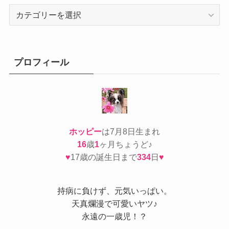
カ
テ
ゴ
リ
ー
プロフィール
ホッピー
は7月8日生まれ
16
歳
1
ヶ月ちょうど♪
♥
17歳の誕生日まで
334
日
♥
持病
に負けず、元気いっぱい。
天真爛漫で可愛いヤツ♪
永遠の一歳児！？