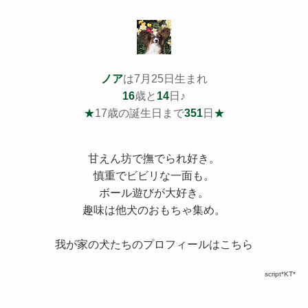
ノア
は7月25日生まれ
16
歳と
14
日♪
★
17歳の誕生日まで
351
日
★
甘えん坊で撫でられ好き。
慎重でビビリな一面も。
ボール遊びが大好き。
趣味は他犬のおもちゃ集め。
我が家の犬たちのプロフィールはこちら
script*KT*