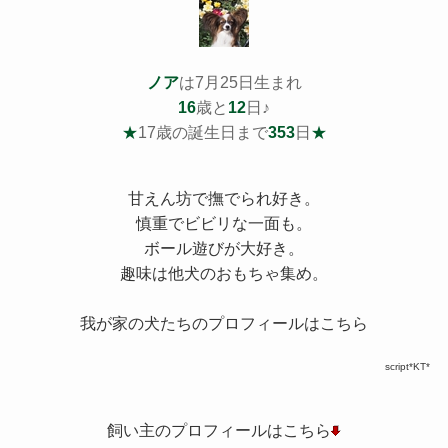
ノア
は7月25日生まれ
16
歳と
12
日♪
★
17歳の誕生日まで
353
日
★
甘えん坊で撫でられ好き。
慎重でビビリな一面も。
ボール遊びが大好き。
趣味は他犬のおもちゃ集め。
我が家の犬たちのプロフィールはこちら
script*KT*
飼い主のプロフィールはこちら