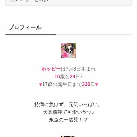
テ
ゴ
リ
ー
プロフィール
ホッピー
は7月8日生まれ
16
歳と
29
日♪
♥
17歳の誕生日まで
336
日
♥
持病
に負けず、元気いっぱい。
天真爛漫で可愛いヤツ♪
永遠の一歳児！？