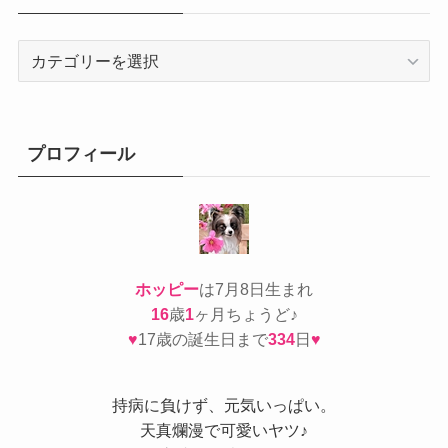
カ
テ
ゴ
リ
ー
プロフィール
ホッピー
は7月8日生まれ
16
歳
1
ヶ月ちょうど♪
♥
17歳の誕生日まで
334
日
♥
持病
に負けず、元気いっぱい。
天真爛漫で可愛いヤツ♪