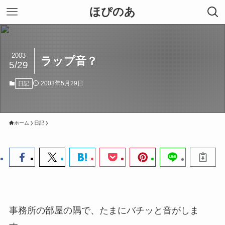
ほぴのあ
2003
ラップ音？
5/29
2003年5月29日
日記
ホーム
日記
事務所の部屋の隅で、たまにバチッと音がしま