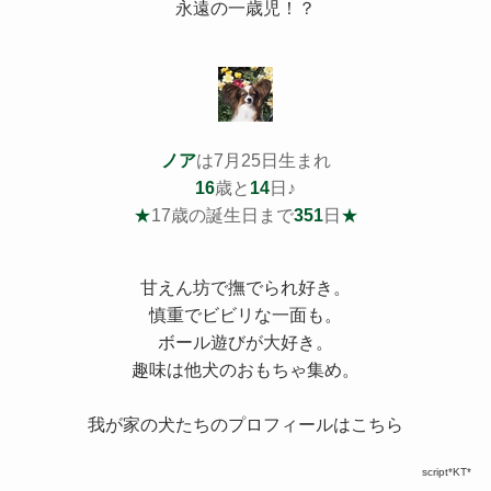
永遠の一歳児！？
ノア
は7月25日生まれ
16
歳と
14
日♪
★
17歳の誕生日まで
351
日
★
甘えん坊で撫でられ好き。
慎重でビビリな一面も。
ボール遊びが大好き。
趣味は他犬のおもちゃ集め。
我が家の犬たちのプロフィールはこちら
script*KT*