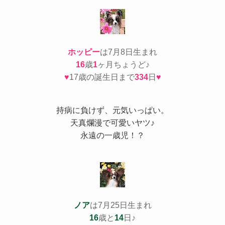
ホッピー
は7月8日生まれ
16
歳
1
ヶ月ちょうど♪
♥
17歳の誕生日まで
334
日
♥
持病
に負けず、元気いっぱい。
天真爛漫で可愛いヤツ♪
永遠の一歳児！？
ノア
は7月25日生まれ
16
歳と
14
日♪