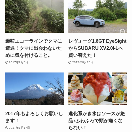
乗鞍エコーラインでクマに
レヴォーグ1.6GT EyeSight
遭遇！クマに出会わないた
からSUBARU XV2.0i-Lへ
めに気を付けること。
買い替えた！
2017年9月5日
2017年8月25日
2017年もよろしくお願いし
進化系かき氷はソースが絶
ます！
品♪ふわふわで頭が痛くな
らない！
2017年1月17日