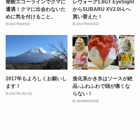
乗鞍エコーラインでクマに
レヴォーグ1.6GT EyeSight
遭遇！クマに出会わないた
からSUBARU XV2.0i-Lへ
めに気を付けること。
買い替えた！
2017年9月5日
2017年8月25日
2017年もよろしくお願いし
進化系かき氷はソースが絶
ます！
品♪ふわふわで頭が痛くな
らない！
2017年1月17日
2016年8月25日