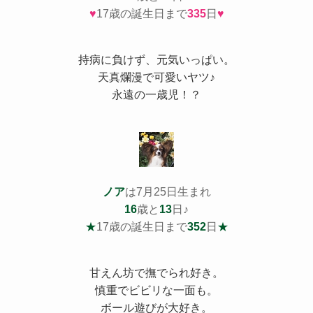
♥
17歳の誕生日まで
335
日
♥
持病
に負けず、元気いっぱい。
天真爛漫で可愛いヤツ♪
永遠の一歳児！？
ノア
は7月25日生まれ
16
歳と
13
日♪
★
17歳の誕生日まで
352
日
★
甘えん坊で撫でられ好き。
慎重でビビリな一面も。
ボール遊びが大好き。