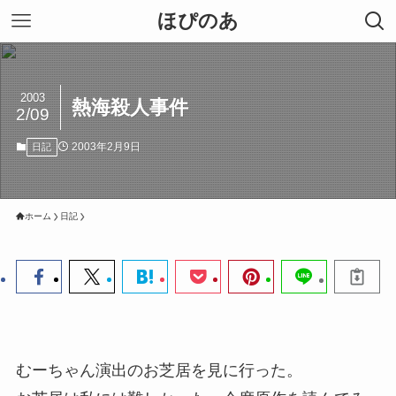
ほぴのあ
2003
熱海殺人事件
2/09
2003年2月9日
日記
ホーム
日記
むーちゃん演出のお芝居を見に行った。