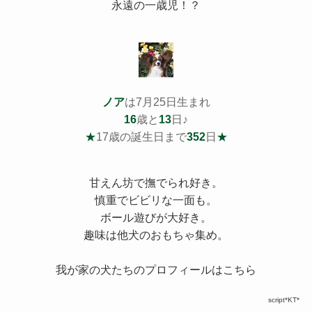
永遠の一歳児！？
ノア
は7月25日生まれ
16
歳と
13
日♪
★
17歳の誕生日まで
352
日
★
甘えん坊で撫でられ好き。
慎重でビビリな一面も。
ボール遊びが大好き。
趣味は他犬のおもちゃ集め。
我が家の犬たちのプロフィールはこちら
script*KT*