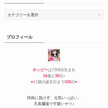
カ
テ
ゴ
リ
ー
プロフィール
ホッピー
は7月8日生まれ
16
歳と
30
日♪
♥
17歳の誕生日まで
335
日
♥
持病
に負けず、元気いっぱい。
天真爛漫で可愛いヤツ♪