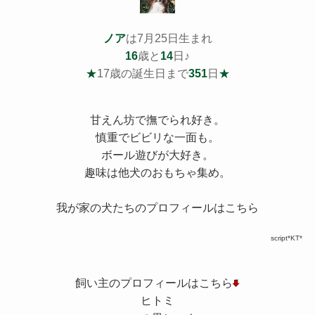
ノア
は7月25日生まれ
16
歳と
14
日♪
★
17歳の誕生日まで
351
日
★
甘えん坊で撫でられ好き。
慎重でビビリな一面も。
ボール遊びが大好き。
趣味は他犬のおもちゃ集め。
我が家の犬たちのプロフィールはこちら
script*KT*
飼い主のプロフィールはこちら
ヒトミ