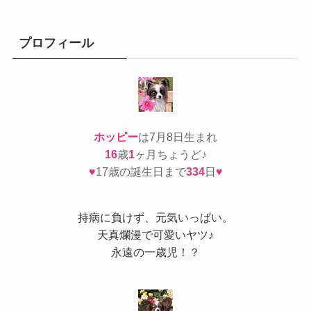
ゴ
リ
ー
プロフィール
ホッピー
は7月8日生まれ
16
歳
1
ヶ月ちょうど♪
♥
17歳の誕生日まで
334
日
♥
持病
に負けず、元気いっぱい。
天真爛漫で可愛いヤツ♪
永遠の一歳児！？