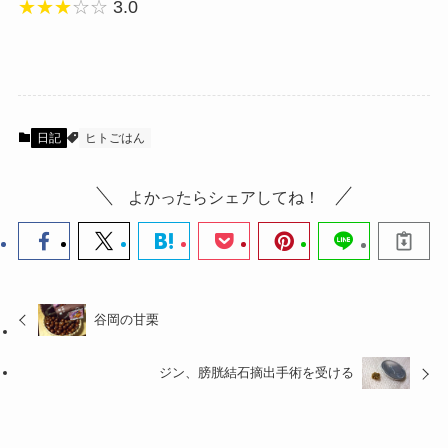
★★★
☆☆
3.0
日記
ヒトごはん
よかったらシェアしてね！
谷岡の甘栗
ジン、膀胱結石摘出手術を受ける