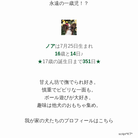
永遠の一歳児！？
ノア
は7月25日生まれ
16
歳と
14
日♪
★
17歳の誕生日まで
351
日
★
甘えん坊で撫でられ好き。
慎重でビビリな一面も。
ボール遊びが大好き。
趣味は他犬のおもちゃ集め。
我が家の犬たちのプロフィールはこちら
script*KT*