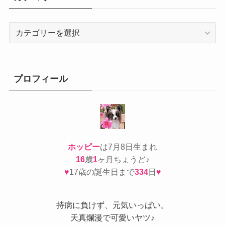
カ
テ
ゴ
リ
ー
プロフィール
ホッピー
は7月8日生まれ
16
歳
1
ヶ月ちょうど♪
♥
17歳の誕生日まで
334
日
♥
持病
に負けず、元気いっぱい。
天真爛漫で可愛いヤツ♪