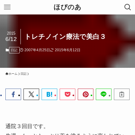
ほぴのあ
2015
トレチノイン療法で美白３
6/12
2007年4月25日
2015年6月12日
日記
ホーム
日記
通院３回目です。