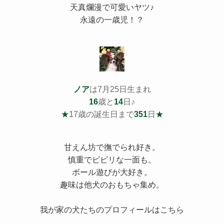
天真爛漫で可愛いヤツ♪
永遠の一歳児！？
ノア
は7月25日生まれ
16
歳と
14
日♪
★
17歳の誕生日まで
351
日
★
甘えん坊で撫でられ好き。
慎重でビビリな一面も。
ボール遊びが大好き。
趣味は他犬のおもちゃ集め。
我が家の犬たちのプロフィールはこちら