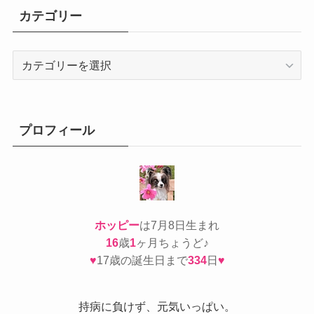
カテゴリー
カ
テ
ゴ
リ
ー
プロフィール
ホッピー
は7月8日生まれ
16
歳
1
ヶ月ちょうど♪
♥
17歳の誕生日まで
334
日
♥
持病
に負けず、元気いっぱい。