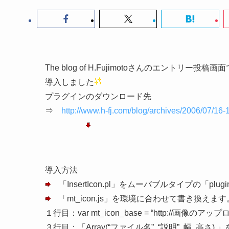
The blog of H.Fujimotoさんのエント
導入しました
プラグインのダウンロード先
⇒
http://www.h-fj.com/blog/archives/2006/07/16
導入方法
「InsertIcon.pl」をムーバブルタイプの「p
「mt_icon.js」を環境に合わせて書き換えます
１行目：var mt_icon_base = “http://画像の
３行目：「Array(“ファイル名”, “説明”, 幅, 高さ),」を