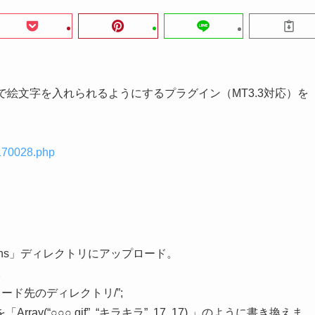
リー投稿画面で絵文字を入れられるようにするプラグイン（MT3.3対応）を
-170028.php
lugins」ディレクトリにアップロード。
。
アップロード先のディレクトリ/”;
「Array(“○○○.gif”, “キラキラ”, 17, 17),」のように書き換えま