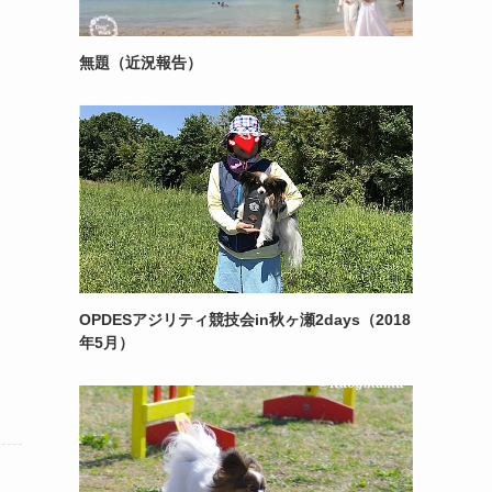
無題（近況報告）
OPDESアジリティ競技会in秋ヶ瀬2days（2018
年5月）