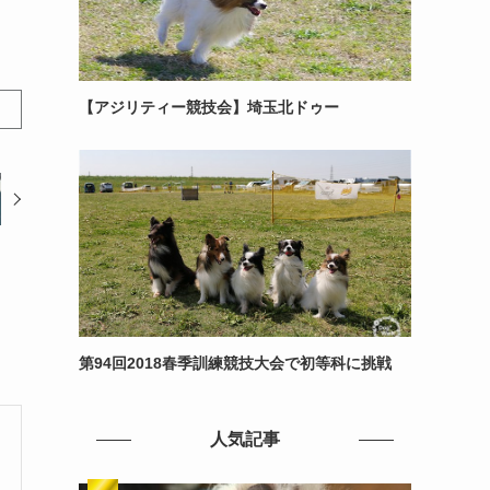
【アジリティー競技会】埼玉北ドゥー
第94回2018春季訓練競技大会で初等科に挑戦
人気記事