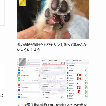
犬の肉球が剥けたらワセリンを塗って乾かさな
いようにしよう！
絵文
データ通信量を節約！3GBに抑えるために私が