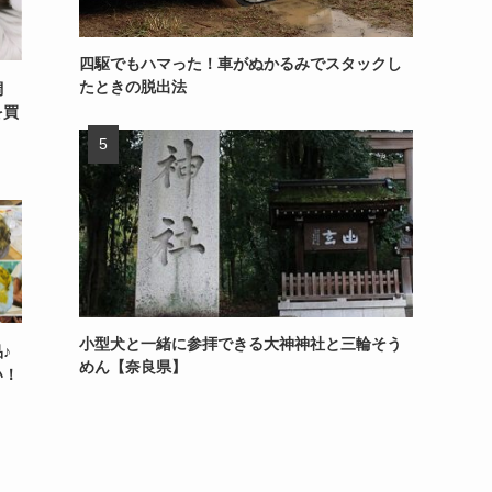
四駆でもハマった！車がぬかるみでスタックし
たときの脱出法
調
を買
小型犬と一緒に参拝できる大神神社と三輪そう
♪
めん【奈良県】
い！