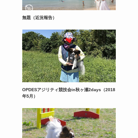
無題（近況報告）
OPDESアジリティ競技会in秋ヶ瀬2days（2018
年5月）