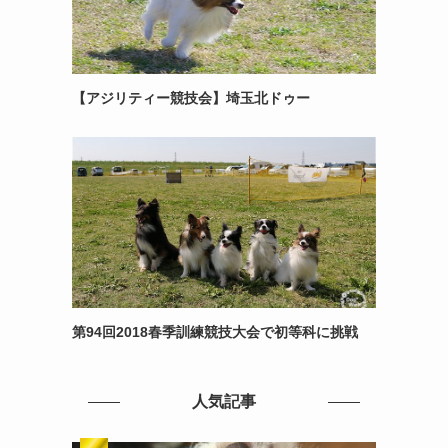
【アジリティー競技会】埼玉北ドゥー
第94回2018春季訓練競技大会で初等科に挑戦
人気記事