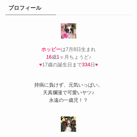
ー
プロフィール
ホッピー
は7月8日生まれ
16
歳
1
ヶ月ちょうど♪
♥
17歳の誕生日まで
334
日
♥
持病
に負けず、元気いっぱい。
天真爛漫で可愛いヤツ♪
永遠の一歳児！？