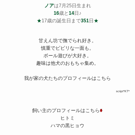
ノア
は7月25日生まれ
16
歳と
14
日♪
★
17歳の誕生日まで
351
日
★
甘えん坊で撫でられ好き。
慎重でビビリな一面も。
ボール遊びが大好き。
趣味は他犬のおもちゃ集め。
我が家の犬たちのプロフィールはこちら
script*KT*
飼い主のプロフィールはこちら
ヒトミ
ハマの黒ヒョウ