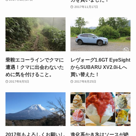
2017年11月17日
乗鞍エコーラインでクマに
レヴォーグ1.6GT EyeSight
遭遇！クマに出会わないた
からSUBARU XV2.0i-Lへ
めに気を付けること。
買い替えた！
2017年9月5日
2017年8月25日
2017年もよろしくお願いし
進化系かき氷はソースが絶