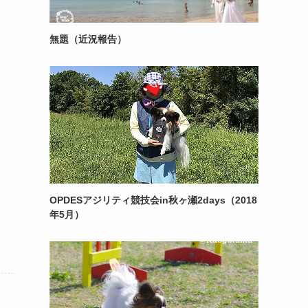
無題（近況報告）
OPDESアジリティ競技会in秋ヶ瀬2days（2018
年5月）