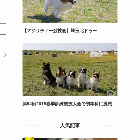
【アジリティー競技会】埼玉北ドゥー
第94回2018春季訓練競技大会で初等科に挑戦
人気記事