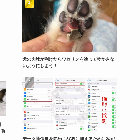
犬の肉球が剥けたらワセリンを塗って乾かさな
いようにしよう！
調
を買
データ通信量を節約！3GBに抑えるために私が