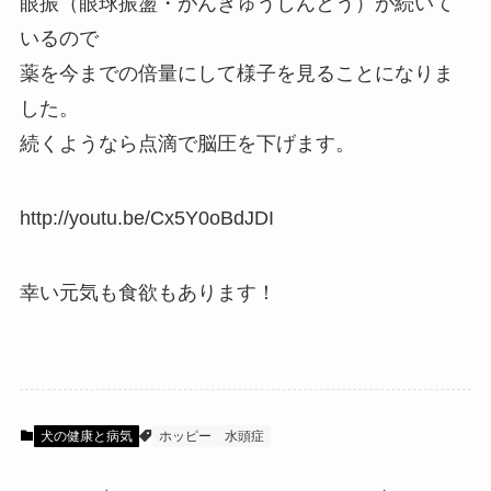
眼振（眼球振盪・がんきゅうしんとう）が続いて
いるので
薬を今までの倍量にして様子を見ることになりま
した。
続くようなら点滴で脳圧を下げます。
http://youtu.be/Cx5Y0oBdJDI
幸い元気も食欲もあります！
犬の健康と病気
ホッピー
水頭症