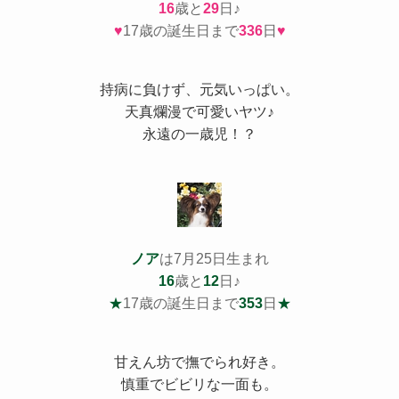
16
歳と
29
日♪
♥
17歳の誕生日まで
336
日
♥
持病
に負けず、元気いっぱい。
天真爛漫で可愛いヤツ♪
永遠の一歳児！？
ノア
は7月25日生まれ
16
歳と
12
日♪
★
17歳の誕生日まで
353
日
★
甘えん坊で撫でられ好き。
慎重でビビリな一面も。