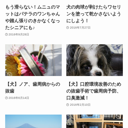
もう滑らない！ムニュのマ
犬の肉球が剥けたらワセリ
ットはパテラのワンちゃん
ンを塗って乾かさないよう
や踏ん張りのきかなくなっ
にしよう！
たシニアにも♪
2016年7月27日
2016年9月28日
【犬】ノア、歯周病からの
【犬】口腔環境改善のため
抜歯
の抜歯手術で歯周病予防、
口臭激減！
2016年6月14日
2016年2月10日