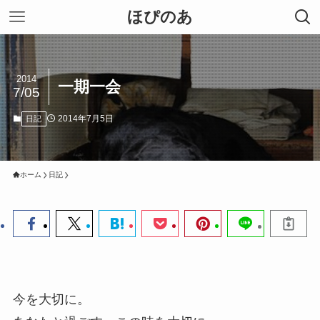
ほぴのあ
2014
一期一会
7/05
2014年7月5日
日記
ホーム
日記
今を大切に。