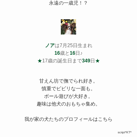
永遠の一歳児！？
ノア
は7月25日生まれ
16
歳と
16
日♪
★
17歳の誕生日まで
349
日
★
甘えん坊で撫でられ好き。
慎重でビビリな一面も。
ボール遊びが大好き。
趣味は他犬のおもちゃ集め。
我が家の犬たちのプロフィールはこちら
script*KT*