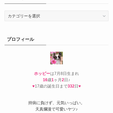
カ
テ
ゴ
リ
ー
プロフィール
ホッピー
は7月8日生まれ
16
歳
1
ヶ月
2
日♪
♥
17歳の誕生日まで
332
日
♥
持病
に負けず、元気いっぱい。
天真爛漫で可愛いヤツ♪