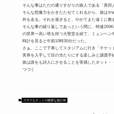
そんな事はただの通りすがりの旅人である「異邦
そんな想像力をかきたたせてくれるから、旅はや
外を走る。それを過ぎると、やがてまた遠くに教
そんな事の繰り返しであっという間に、時速200Km以上を
の世界一高い塔を持つ大聖堂を経て、ミュンヘン
時計を見ると午前10時30分だった。
さぁ、ここで下車してスタジアムに行き「チケット
実券を入手して目の当たりにする楽しみと譲渡手
旅は誰をも詩人にさせることを実感したオット・
つづく
ズボラなオットの緻密な旅計画