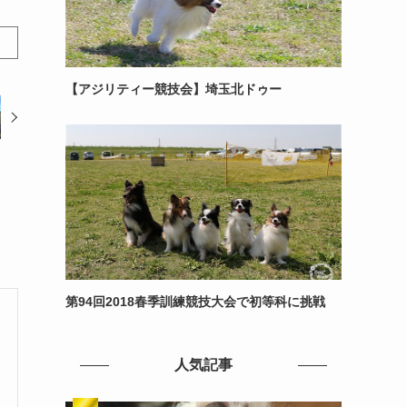
【アジリティー競技会】埼玉北ドゥー
第94回2018春季訓練競技大会で初等科に挑戦
人気記事