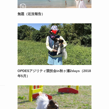
無題（近況報告）
OPDESアジリティ競技会in秋ヶ瀬2days（2018
年5月）