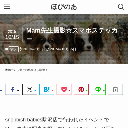
ほぴのあ
Mam先生撮影☆スマホステッカ
2015
10/15
ー
2013年6月1日
2015年10月15日
駒沢
ホーム
犬とお出かけ
駒沢
snobbish babies駒沢店で行われたイベントで