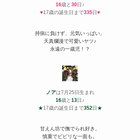
16
歳と
30
日♪
♥
17歳の誕生日まで
335
日
♥
持病
に負けず、元気いっぱい。
天真爛漫で可愛いヤツ♪
永遠の一歳児！？
ノア
は7月25日生まれ
16
歳と
13
日♪
★
17歳の誕生日まで
352
日
★
甘えん坊で撫でられ好き。
慎重でビビリな一面も。