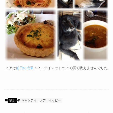
ノアは
前日の成果
！？ステイマットの上で寝て吠えませんでした
駒沢
キャンティ
ノア
ホッピー