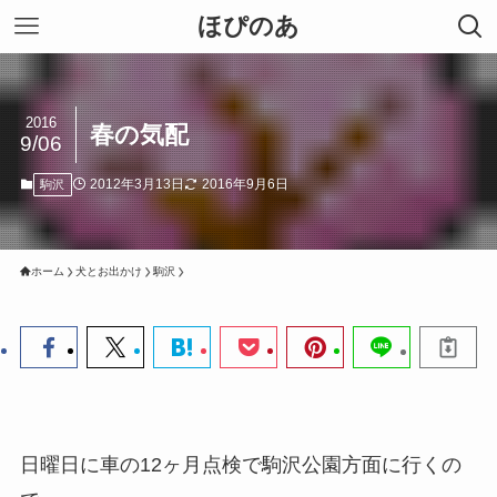
ほぴのあ
2016
春の気配
9/06
2012年3月13日
2016年9月6日
駒沢
ホーム
犬とお出かけ
駒沢
日曜日に車の12ヶ月点検で駒沢公園方面に行くの