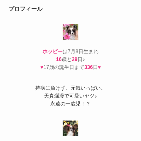
リ
ー
プロフィール
ホッピー
は7月8日生まれ
16
歳と
29
日♪
♥
17歳の誕生日まで
336
日
♥
持病
に負けず、元気いっぱい。
天真爛漫で可愛いヤツ♪
永遠の一歳児！？