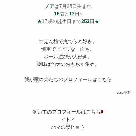
ノア
は7月25日生まれ
16
歳と
12
日♪
★
17歳の誕生日まで
353
日
★
甘えん坊で撫でられ好き。
慎重でビビリな一面も。
ボール遊びが大好き。
趣味は他犬のおもちゃ集め。
我が家の犬たちのプロフィールはこちら
script*KT*
飼い主のプロフィールはこちら
ヒトミ
ハマの黒ヒョウ