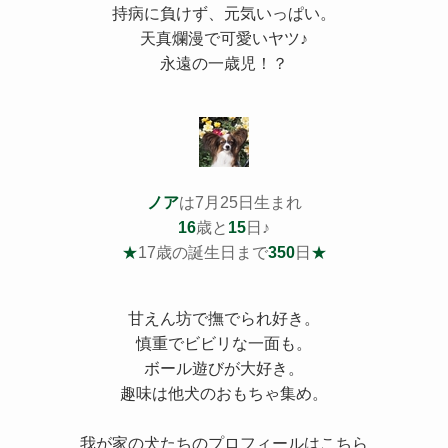
持病
に負けず、元気いっぱい。
天真爛漫で可愛いヤツ♪
永遠の一歳児！？
ノア
は7月25日生まれ
16
歳と
15
日♪
★
17歳の誕生日まで
350
日
★
甘えん坊で撫でられ好き。
慎重でビビリな一面も。
ボール遊びが大好き。
趣味は他犬のおもちゃ集め。
我が家の犬たちのプロフィールはこちら