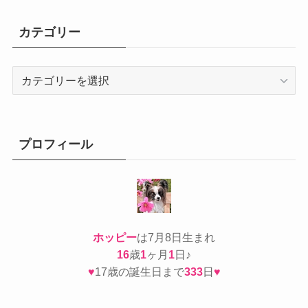
カテゴリー
カ
テ
ゴ
リ
ー
プロフィール
ホッピー
は7月8日生まれ
16
歳
1
ヶ月
1
日♪
♥
17歳の誕生日まで
333
日
♥