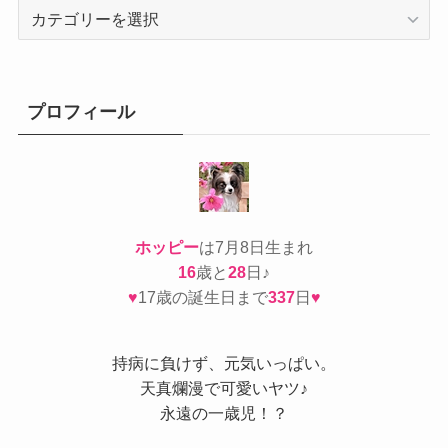
カ
テ
ゴ
リ
ー
プロフィール
ホッピー
は7月8日生まれ
16
歳と
28
日♪
♥
17歳の誕生日まで
337
日
♥
持病
に負けず、元気いっぱい。
天真爛漫で可愛いヤツ♪
永遠の一歳児！？