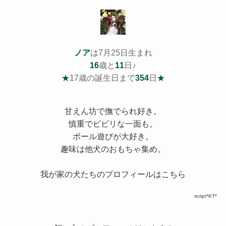
ノア
は7月25日生まれ
16
歳と
11
日♪
★
17歳の誕生日まで
354
日
★
甘えん坊で撫でられ好き。
慎重でビビリな一面も。
ボール遊びが大好き。
趣味は他犬のおもちゃ集め。
我が家の犬たちのプロフィールはこちら
script*KT*