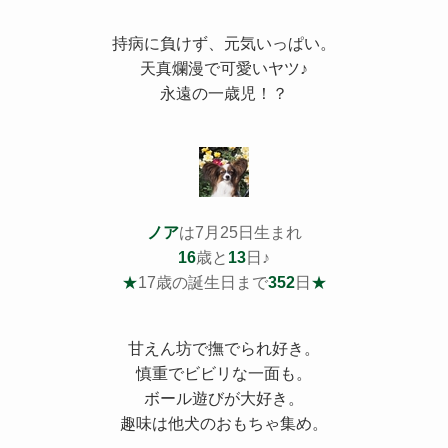
持病
に負けず、元気いっぱい。
天真爛漫で可愛いヤツ♪
永遠の一歳児！？
ノア
は7月25日生まれ
16
歳と
13
日♪
★
17歳の誕生日まで
352
日
★
甘えん坊で撫でられ好き。
慎重でビビリな一面も。
ボール遊びが大好き。
趣味は他犬のおもちゃ集め。