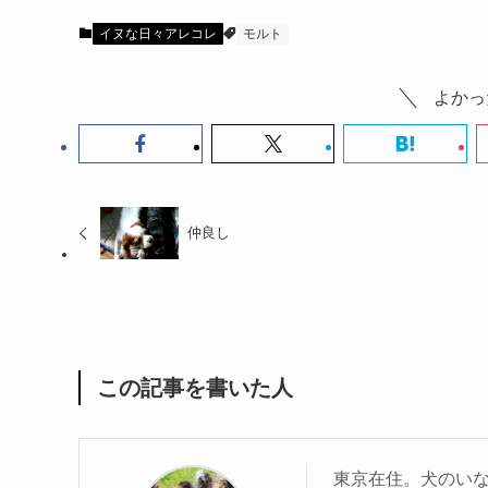
イヌな日々アレコレ
モルト
よかっ
仲良し
この記事を書いた人
東京在住。犬のい