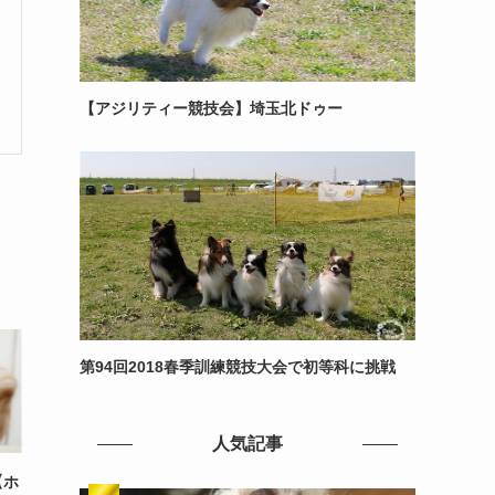
【アジリティー競技会】埼玉北ドゥー
第94回2018春季訓練競技大会で初等科に挑戦
人気記事
【ホ