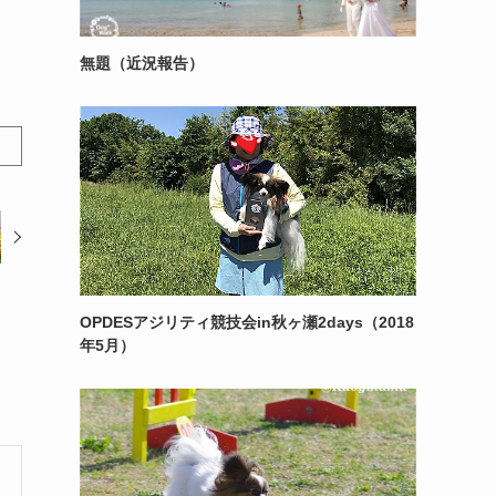
無題（近況報告）
OPDESアジリティ競技会in秋ヶ瀬2days（2018
年5月）