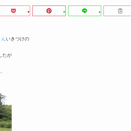
さん
いきつけの
したが
…