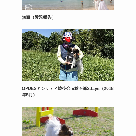
無題（近況報告）
OPDESアジリティ競技会in秋ヶ瀬2days（2018
年5月）