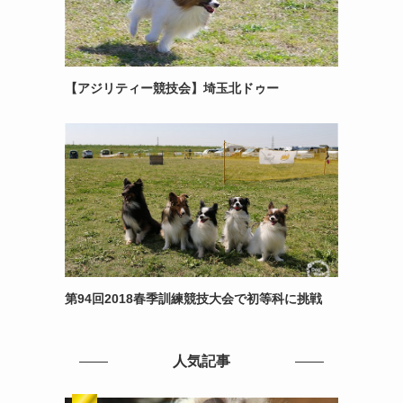
【アジリティー競技会】埼玉北ドゥー
第94回2018春季訓練競技大会で初等科に挑戦
人気記事